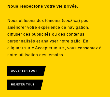
Nous respectons votre vie privée.
Choisissez les listes auxquelles vous
Nous utilisons des témoins (
cookies
) pour
souhaitez vous inscrire
améliorer votre expérience de navigation,
Aucune liste sélectionnée
diffuser des publicités ou des contenus
personnalisés et analyser notre trafic. En
S'INSCRIRE
cliquant sur « Accepter tout », vous consentez à
notre utilisation des témoins.
ACCEPTER TOUT
REJETER TOUT