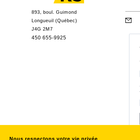
893, boul. Guimond
Longueuil (Québec)
J4G 2M7
450 655-9925
Nous respectons votre vie privée.