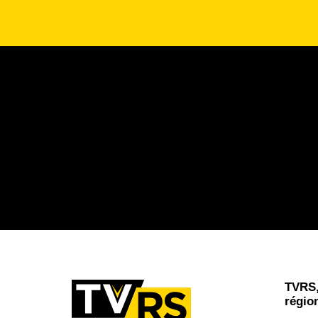
TVRS,
régio