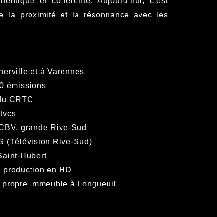
thentique et cohérente. Aujourd’hui, c’est
e la proximité et la résonnance avec les
erville et à Varennes
10 émissions
 du CRTC
tvcs
 TCBV, grande Rive-Sud
 (Télévision Rive-Sud)
Saint-Hubert
e production en HD
n propre immeuble à Longueuil